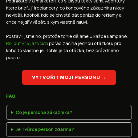
Podnikatelé a marketéři, co si píšou texty sami. Agentury,
které briefují freelancery, co koncového zákazníka nikdy
neviděli. Kdokoli, kdo se chystá dát peníze do reklamy a
chce nejdřív vědět, s kým vlastně mluví.
Postavili jsme ho, protože tohle děláme u každé kampaně.
Rollout v 15 jazycích
pořád začíná jednou otázkou: pro
koho to vlastně je. Tohle je ta otázka, bez prázdného
papíru.
VYTVOŘIT MOJI PERSONU →
FAQ
Co je persona zákazníka?
Je Tvůrce person zdarma?