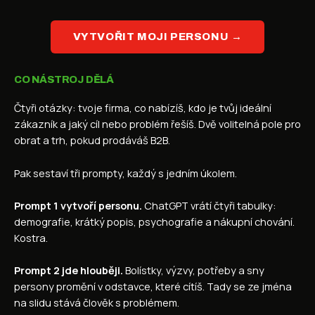
VYTVOŘIT MOJI PERSONU →
CO NÁSTROJ DĚLÁ
Čtyři otázky: tvoje firma, co nabízíš, kdo je tvůj ideální
zákazník a jaký cíl nebo problém řešíš. Dvě volitelná pole pro
obrat a trh, pokud prodáváš B2B.
Pak sestaví tři prompty, každý s jedním úkolem.
Prompt 1 vytvoří personu.
ChatGPT vrátí čtyři tabulky:
demografie, krátký popis, psychografie a nákupní chování.
Kostra.
Prompt 2 jde hlouběji.
Bolístky, výzvy, potřeby a sny
persony promění v odstavce, které cítíš. Tady se ze jména
na slidu stává člověk s problémem.