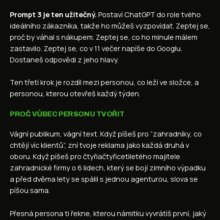
Prompt 3 je ten užitečný.
Postaví ChatGPT do role tvého
ideálního zákazníka, takže ho můžeš vyzpovídat. Zeptej se,
proč by váhal s nákupem. Zeptej se, co ho minule málem
zastavilo. Zeptej se, co v 11 večer napíše do Googlu.
Dostaneš odpovědi z jeho hlavy.
Ten třetí krok je rozdíl mezi personou, co leží ve složce, a
personou, kterou otevřeš každý týden.
PROČ VŮBEC PERSONU TVOŘIT
Vágní publikum, vágní text. Když píšeš pro “zahradníky, co
chtějí víc klientů”, zní tvoje reklama jako každá druhá v
oboru. Když píšeš pro čtyřiačtyřicetiletého majitele
zahradnické firmy o 6 lidech, který se bojí zimního výpadku
a před dvěma lety se spálil s jednou agenturou, slova se
píšou sama.
Přesná persona ti řekne, kterou námitku vyvrátíš první, jaký