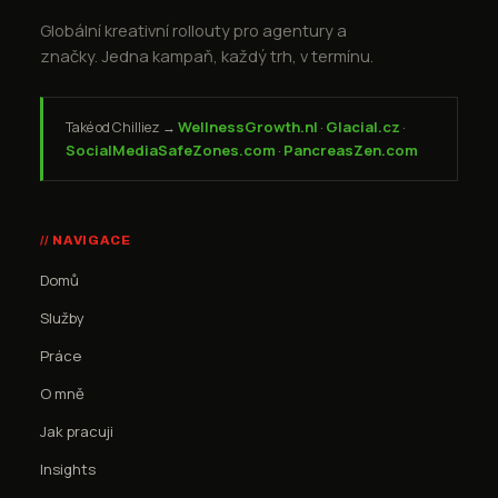
Globální kreativní rollouty pro agentury a
značky. Jedna kampaň, každý trh, v termínu.
WellnessGrowth.nl
Glacial.cz
Také od Chilliez →
·
·
SocialMediaSafeZones.com
PancreasZen.com
·
// NAVIGACE
Domů
Služby
Práce
O mně
Jak pracuji
Insights