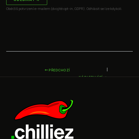
Obdržíš potvrzení e-mailem (dvojité opt-in, GDPR). Odhlásit se lze kdykoli.
PŘEDCHOZÍ
NÁSLEDUJÍCÍ