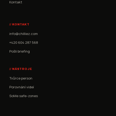
Kontakt
// KONTAKT
info@chilliez.com
+420 604 287 568
Pošli briefing
// NÁSTROJE
Tvůrce person
Porovnání videí
SoMe safe-zones