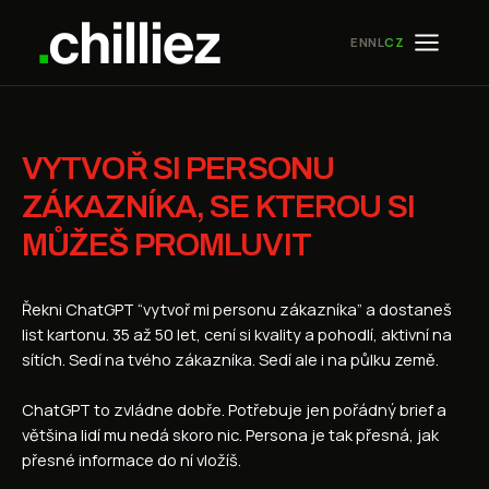
Přeskočit
na
EN
NL
CZ
obsah
VYTVOŘ SI PERSONU
ZÁKAZNÍKA, SE KTEROU SI
MŮŽEŠ PROMLUVIT
Řekni ChatGPT “vytvoř mi personu zákazníka” a dostaneš
list kartonu. 35 až 50 let, cení si kvality a pohodlí, aktivní na
sítích. Sedí na tvého zákazníka. Sedí ale i na půlku země.
ChatGPT to zvládne dobře. Potřebuje jen pořádný brief a
většina lidí mu nedá skoro nic. Persona je tak přesná, jak
přesné informace do ní vložíš.