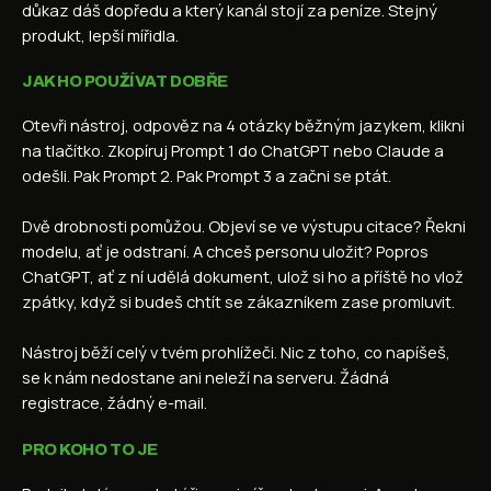
důkaz dáš dopředu a který kanál stojí za peníze. Stejný
produkt, lepší mířidla.
JAK HO POUŽÍVAT DOBŘE
Otevři nástroj, odpověz na 4 otázky běžným jazykem, klikni
na tlačítko. Zkopíruj Prompt 1 do ChatGPT nebo Claude a
odešli. Pak Prompt 2. Pak Prompt 3 a začni se ptát.
Dvě drobnosti pomůžou. Objeví se ve výstupu citace? Řekni
modelu, ať je odstraní. A chceš personu uložit? Popros
ChatGPT, ať z ní udělá dokument, ulož si ho a příště ho vlož
zpátky, když si budeš chtít se zákazníkem zase promluvit.
Nástroj běží celý v tvém prohlížeči. Nic z toho, co napíšeš,
se k nám nedostane ani neleží na serveru. Žádná
registrace, žádný e-mail.
PRO KOHO TO JE