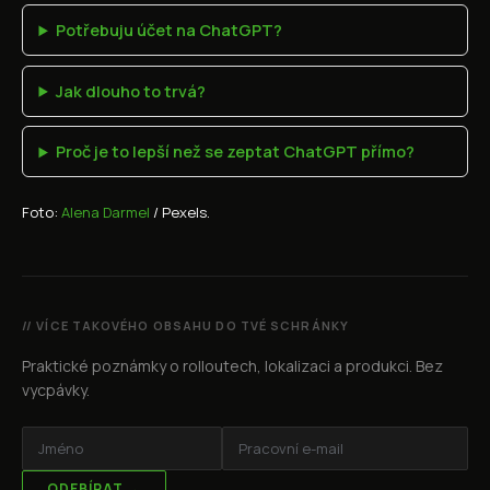
Potřebuju účet na ChatGPT?
Jak dlouho to trvá?
Proč je to lepší než se zeptat ChatGPT přímo?
Foto:
Alena Darmel
/ Pexels.
// VÍCE TAKOVÉHO OBSAHU DO TVÉ SCHRÁNKY
Praktické poznámky o rolloutech, lokalizaci a produkci. Bez
vycpávky.
ODEBÍRAT →